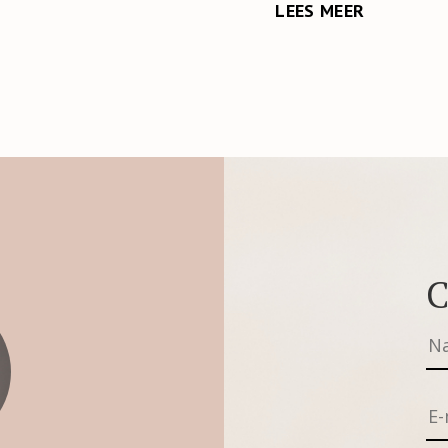
LEES MEER
C
“Ik ken Loes als ervaren
recruiter en maak al jaren
van haar diensten gebruik.
Gezien haar brede
inhoudelijke kennis van de