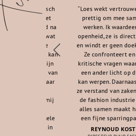
d wat sceptisch
“Loes wekt vertrouwen en 
ng vanuit het
prettig om mee samen t
oor zelf goed na
werken. Ik waardeer haar
 misschien wat
openheid, ze is direct, eerl
n met goede
en windt er geen doekjes 
 ook wel uit kan
Ze confronteert en stelt
ben ik na mijn
kritische vragen waarmee 
t Loes echt van
een ander licht op de zaa
en en kan haar
kan werpen. Daarnaast hee
 van harte
ze verstand van zaken bin
Loes heeft mij
de fashion industrie en d
le heldere,
alles samen maakt haar t
 professionele
een fijne sparringpartner.
cht gegeven in
REYNOUD KOSTER