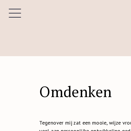
Omdenken
Tegenover mij zat een mooie, wijze vr
veel aan persoonlijke ontwikkeling ge