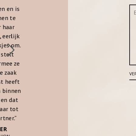
diverse functies, haar inzicht
is
“
in de afhankelijkheid van alle
e
f
schakels in de gehele
man
waardeketen en haar
ijk
j
objectiviteit heb ik Loes ook
om.
eer
ingezet voor coaching en
mediation. Voor de werkgever
ze
con
een geruststelling dat het
k
traject in professionele
ft
opb
handen is, maar voor de
nen
i
werknemers zeker een plus
at
le
dat de objectiviteit
ot
o
gewaarborgd is. Fair play en
”
o
met hetzelfde doel voor
kri
ogen. Bijna altijd vroeg de