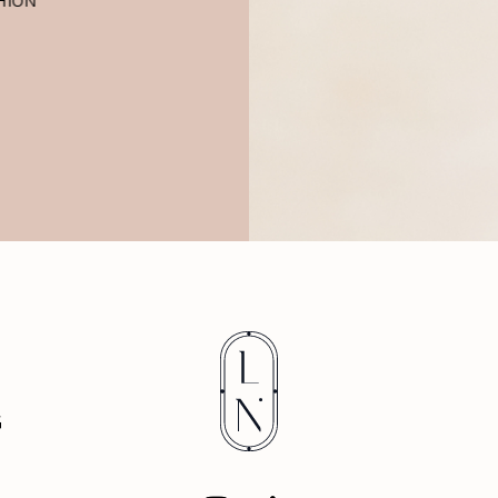
Ik
werknemer of er nog een
aantal sessies mochten
au
volgen.”
FRITS HELMSTRIJD,
zel
VOORHEEN CEO CLAUDIA
ge
STRATER/EXPRESSO/STEPS
bi
wer
dur
G
D