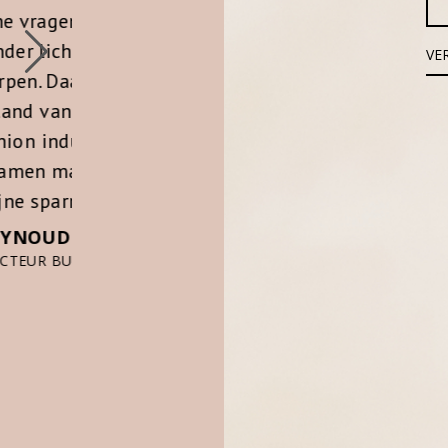
mediation. Voor de werkgever
ze
con
een geruststelling dat het
k
traject in professionele
ft
opb
handen is, maar voor de
nen
i
werknemers zeker een plus
at
le
dat de objectiviteit
ot
o
gewaarborgd is. Fair play en
”
o
met hetzelfde doel voor
kri
ogen. Bijna altijd vroeg de
Ik
werknemer of er nog een
aantal sessies mochten
au
volgen.”
FRITS HELMSTRIJD,
zel
VOORHEEN CEO CLAUDIA
ge
STRATER/EXPRESSO/STEPS
bi