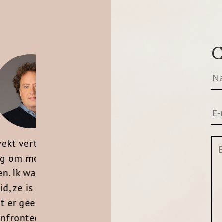
C
“Ik ken Loes als ervaren
recruiter en maak al jaren
van haar diensten gebruik.
Gezien haar brede
inhoudelijke kennis van de
diverse functies, haar inzicht
is
“
in de afhankelijkheid van alle
e
f
schakels in de gehele
man
waardeketen en haar
ijk
j
objectiviteit heb ik Loes ook
om.
eer
ingezet voor coaching en