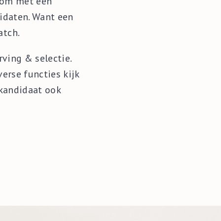
n om met een
idaten. Want een
atch.
rving & selectie.
erse functies kijk
 kandidaat ook