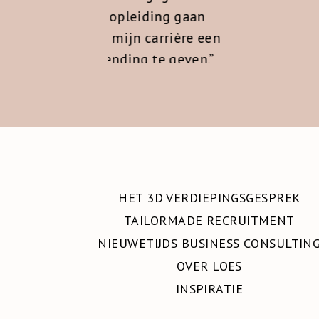
leiding gaan
jn carrière een
HET 3D VERDIEPINGSGESPREK
ing te geven.”
TAILORMADE RECRUITMENT
 HOLDINGA
NIEUWETIJDS BUSINESS CONSULTIN
ELAAR
OVER LOES
INSPIRATIE