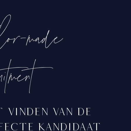
lor-made
uitment
 vinden van de
fecte kandidaat