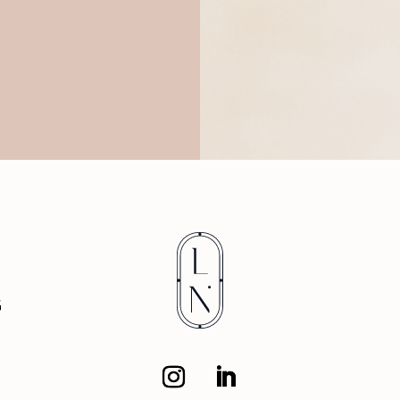
wer
dur
G
D