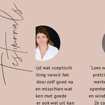
stimonials
d wat sceptisch
“Loes wekt vertrouwen en 
ng vanuit het
prettig om mee samen t
oor zelf goed na
werken. Ik waardeer haar
 misschien wat
openheid, ze is direct, eerl
n met goede
en windt er geen doekjes 
 ook wel uit kan
Ze confronteert en stelt