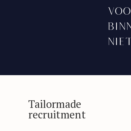
voo
bin
nie
Tailormade
recruitment