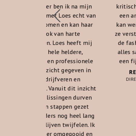
ben ik na mijn
kritische vragen waarmee 
t Loes echt van
een ander licht op de zaa
en en kan haar
kan werpen. Daarnaast hee
 van harte
ze verstand van zaken bin
Loes heeft mij
de fashion industrie en d
le heldere,
alles samen maakt haar t
 professionele
een fijne sparringpartner.
cht gegeven in
REYNOUD KOSTER
jfveren en
DIRECTEUR BUUR FASHION
anuit dit inzicht
ssingen durven
tappen gezet
s nog heel lang
en twijfelen. Ik
r omgegooid en