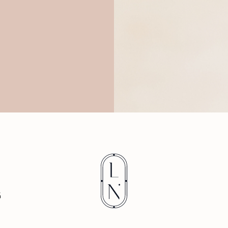
wer
dur
G
D