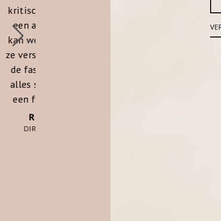
mediation. Voor de werkgever
ze
con
een geruststelling dat het
k
traject in professionele
ft
opb
handen is, maar voor de
nen
i
werknemers zeker een plus
at
le
dat de objectiviteit
ot
o
gewaarborgd is. Fair play en
”
o
met hetzelfde doel voor
kri
ogen. Bijna altijd vroeg de
Ik
werknemer of er nog een
aantal sessies mochten
au
volgen.”
FRITS HELMSTRIJD,
zel
VOORHEEN CEO CLAUDIA
ge
STRATER/EXPRESSO/STEPS
bi