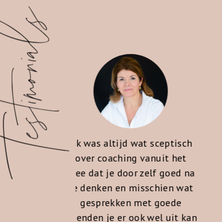
stimonials
d wat sceptisch
“Loes wekt vertrouwen en 
ng vanuit het
prettig om mee samen t
oor zelf goed na
werken. Ik waardeer haar
 misschien wat
openheid, ze is direct, eerl
n met goede
en windt er geen doekjes 
 ook wel uit kan
Ze confronteert en stelt