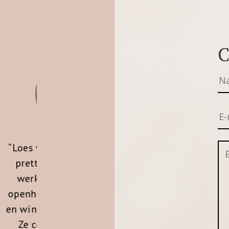
C
“Ik ken Loes als ervaren
recruiter en maak al jaren
van haar diensten gebruik.
Gezien haar brede
inhoudelijke kennis van de
diverse functies, haar inzicht
is
“
in de afhankelijkheid van alle
e
f
schakels in de gehele
man
waardeketen en haar
ijk
j
objectiviteit heb ik Loes ook
om.
eer
ingezet voor coaching en