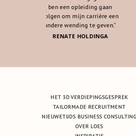
leiding gaan
jn carrière een
HET 3D VERDIEPINGSGESPREK
ing te geven.”
TAILORMADE RECRUITMENT
 HOLDINGA
NIEUWETIJDS BUSINESS CONSULTIN
ELAAR
OVER LOES
INSPIRATIE