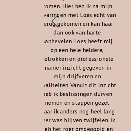
ben ik na mijn
kritische vragen waarmee 
t Loes echt van
een ander licht op de zaa
en en kan haar
kan werpen. Daarnaast hee
 van harte
ze verstand van zaken bin
Loes heeft mij
de fashion industrie en d
le heldere,
alles samen maakt haar t
 professionele
een fijne sparringpartner.
cht gegeven in
REYNOUD KOSTER
jfveren en
DIRECTEUR BUUR FASHION
anuit dit inzicht
ssingen durven
tappen gezet
s nog heel lang
en twijfelen. Ik
r omgegooid en